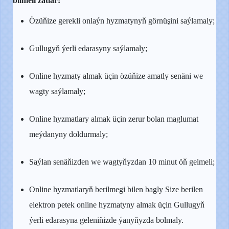
bilmeli zatlar:
Özüňize gerekli onlaýn hyzmatynyň görnüşini saýlamaly;
Gullugyň ýerli edarasyny saýlamaly;
Online hyzmaty almak
üçin özüňize amatly
senäni we
wagty saýlamaly;
Onlin
e
hyzmatlary almak üçin zerur bolan maglumat
meýdanyny doldurmaly;
Saýlan
senäňizden we
wagtyňyzdan 10 minut öň gelmeli;
Onlin
e
hyzmatlaryň berilmegi bilen bagly Size berilen
elektron petek online hyzmatyny almak üçin Gullugyň
ýerli edarasyna geleniňizde ýanyňyzda bolmaly.