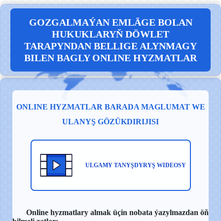
GOZGALMAÝAN EMLÄGE BOLAN
HUKUKLARYŇ DÖWLET
TARAPYNDAN BELLIGE ALYNMAGY
BILEN BAGLY ONLINE HYZMATLAR
ONLINE HYZMATLAR BARADA MAGLUMAT WE
ULANYŞ GÖZÜKDIRIJISI
ULGAMY TANYŞDYRYŞ WIDEOSY
Online hyzmatlary almak üçin n
obata ýazylmazdan öň